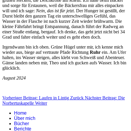
grünen Hecken, die Deichkrone am Rhein. Ich halte beim Bäcker
und sorge für Erstaunen, weil die Bäckersfrau mir alles einpacken
will und ich sage:
Nein, das ist für jetzt
. Der Hunger ist gestillt, der
Durst bleibt den ganzen Tag ein unterschwelliges Gefühl, das
Wasser in der Flasche ist nach kurzer Zeit wieder brühwarm. Die
kleine Fährfahrt bringt Entspannung, danach führt der Radweg an
einer Straße entlang, bergauf. Ich denke, das geht jetzt nicht bei 34
Grad und fahre einfach weiter und es geht eben doch.
Irgendwann bin ich oben. Grüne Hügel unter mir, ich kenne mich
wieder aus, biege auf vertraute Pfade Richtung
Ruhr
ein. Am Ufer
halten, ins Wasser steigen, alles klebt von Schweiß und Abenteuer.
Gänse landen neben mir, Theo und ich gucken aufs Wasser. Ich bin
glücklich.
August 2024
Vorheriger Beitrag: Laufen in Lintig
Zurück
Nächster Beitrag: Die
Norbertuskapelle
Weiter
Home
Über mich
Bücher
Berichte