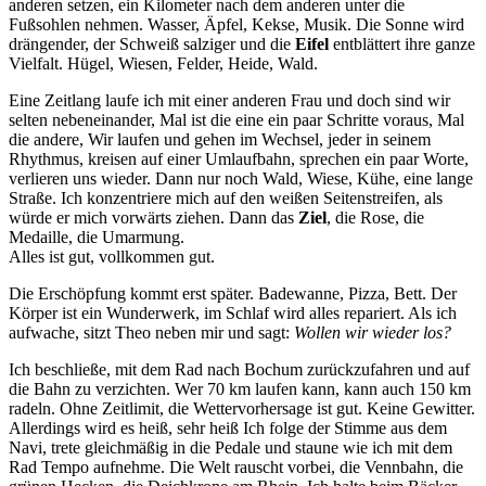
anderen setzen, ein Kilometer nach dem anderen unter die
Fußsohlen nehmen. Wasser, Äpfel, Kekse, Musik. Die Sonne wird
drängender, der Schweiß salziger und die
Eifel
entblättert ihre ganze
Vielfalt. Hügel, Wiesen, Felder, Heide, Wald.
Eine Zeitlang laufe ich mit einer anderen Frau und doch sind wir
selten nebeneinander, Mal ist die eine ein paar Schritte voraus, Mal
die andere, Wir laufen und gehen im Wechsel, jeder in seinem
Rhythmus, kreisen auf einer Umlaufbahn, sprechen ein paar Worte,
verlieren uns wieder. Dann nur noch Wald, Wiese, Kühe, eine lange
Straße. Ich konzentriere mich auf den weißen Seitenstreifen, als
würde er mich vorwärts ziehen. Dann das
Ziel
, die Rose, die
Medaille, die Umarmung.
Alles ist gut, vollkommen gut.
Die Erschöpfung kommt erst später. Badewanne, Pizza, Bett. Der
Körper ist ein Wunderwerk, im Schlaf wird alles repariert. Als ich
aufwache, sitzt Theo neben mir und sagt:
Wollen wir wieder los?
Ich beschließe, mit dem Rad nach Bochum zurückzufahren und auf
die Bahn zu verzichten. Wer 70 km laufen kann, kann auch 150 km
radeln. Ohne Zeitlimit, die Wettervorhersage ist gut. Keine Gewitter.
Allerdings wird es heiß, sehr heiß Ich folge der Stimme aus dem
Navi, trete gleichmäßig in die Pedale und staune wie ich mit dem
Rad Tempo aufnehme. Die Welt rauscht vorbei, die Vennbahn, die