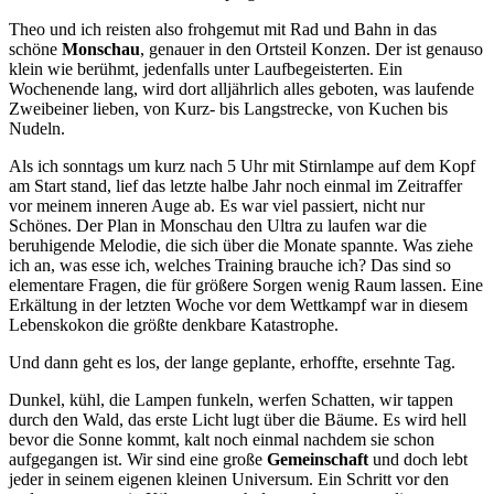
Theo und ich reisten also frohgemut mit Rad und Bahn in das
schöne
Monschau
, genauer in den Ortsteil Konzen. Der ist genauso
klein wie berühmt, jedenfalls unter Laufbegeisterten. Ein
Wochenende lang, wird dort alljährlich alles geboten, was laufende
Zweibeiner lieben, von Kurz- bis Langstrecke, von Kuchen bis
Nudeln.
Als ich sonntags um kurz nach 5 Uhr mit Stirnlampe auf dem Kopf
am Start stand, lief das letzte halbe Jahr noch einmal im Zeitraffer
vor meinem inneren Auge ab. Es war viel passiert, nicht nur
Schönes. Der Plan in Monschau den Ultra zu laufen war die
beruhigende Melodie, die sich über die Monate spannte. Was ziehe
ich an, was esse ich, welches Training brauche ich? Das sind so
elementare Fragen, die für größere Sorgen wenig Raum lassen. Eine
Erkältung in der letzten Woche vor dem Wettkampf war in diesem
Lebenskokon die größte denkbare Katastrophe.
Und dann geht es los, der lange geplante, erhoffte, ersehnte Tag.
Dunkel, kühl, die Lampen funkeln, werfen Schatten, wir tappen
durch den Wald, das erste Licht lugt über die Bäume. Es wird hell
bevor die Sonne kommt, kalt noch einmal nachdem sie schon
aufgegangen ist. Wir sind eine große
Gemeinschaft
und doch lebt
jeder in seinem eigenen kleinen Universum. Ein Schritt vor den