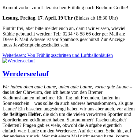
Kommt vorbei zum Literarischen Frühling nach Bochum Gerthe!
Lesung, Freitag, 17. April, 19 Uhr
(Einlass ab 18:30 Uhr)
Eintritt frei, aber bitte meldet euch an, damit wir wissen, wieviel
Stühle gebraucht werden: Tel.: 0234 / 8 58 66 oder per Mail an:
Diese E-Mail-Adresse ist vor Spambots geschützt! Zur Anzeige
muss JavaScript eingeschaltet sein.
Weiterlesen: Von Frühlingsschritten und Luftballonläufen
Werderseelauf
Wir haben oben gute Laune, unten gute Laune, vorne gute Laune
–
das ist der Ohrwurm, den ich heute von den Bremer
Stadtmusikanten mitnehme. Ein Tag mit Freunden, laufen im
Sonnenschein – was sollte da auch anderes herauskommen, als gute
Laune? Ein bisschen angestrengt haben wir uns aber auch, vor allem
die f
leißigen Helfer,
die sich um die vielen verwirrten Sportler und
Sportlerinnen gekümmert haben. Startnummer? Taschenabgabe?
Toiletten? Fragen gab es viele, obwohl die Aufgabe eigentlich
einfach war: Laufe um den Werdersee. Auf der einen Seite hin, auf
der anderen zurück. Wer mit einem Mal nicht genug hatte, konnte