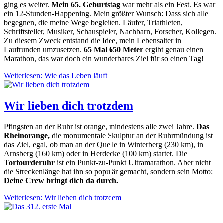
ging es weiter.
Mein 65. Geburtstag
war mehr als ein Fest. Es war
ein 12-Stunden-Happening. Mein größter Wunsch: Dass sich alle
begegnen, die meine Wege begleiten. Läufer, Triathleten,
Schriftsteller, Musiker, Schauspieler, Nachbarn, Forscher, Kollegen.
Zu diesem Zweck entstand die Idee, mein Lebensalter in
Laufrunden umzusetzen.
65 Mal 650 Meter
ergibt genau einen
Marathon, das war doch ein wunderbares Ziel für so einen Tag!
Weiterlesen: Wie das Leben läuft
Wir lieben dich trotzdem
Pfingsten an der Ruhr ist orange, mindestens alle zwei Jahre.
Das
Rheinorange,
die monumentale Skulptur an der Ruhrmündung ist
das Ziel, egal, ob man an der Quelle in Winterberg (230 km), in
Arnsberg (160 km) oder in Herdecke (100 km) startet. Die
Tortourderuhr
ist ein Punkt-zu-Punkt Ultramarathon. Aber nicht
die Streckenlänge hat ihn so populär gemacht, sondern sein Motto:
Deine Crew bringt dich da durch.
Weiterlesen: Wir lieben dich trotzdem