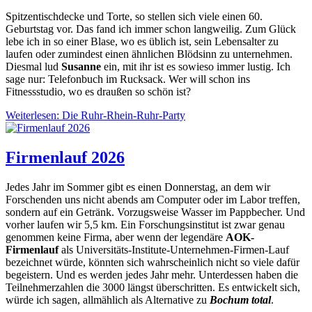
Spitzentischdecke und Torte, so stellen sich viele einen 60.
Geburtstag vor. Das fand ich immer schon langweilig. Zum Glück
lebe ich in so einer Blase, wo es üblich ist, sein Lebensalter zu
laufen oder zumindest einen ähnlichen Blödsinn zu unternehmen.
Diesmal lud
Susanne
ein, mit ihr ist es sowieso immer lustig. Ich
sage nur: Telefonbuch im Rucksack. Wer will schon ins
Fitnessstudio, wo es draußen so schön ist?
Weiterlesen: Die Ruhr-Rhein-Ruhr-Party
Firmenlauf 2026
Jedes Jahr im Sommer gibt es einen Donnerstag, an dem wir
Forschenden uns nicht abends am Computer oder im Labor treffen,
sondern auf ein Getränk. Vorzugsweise Wasser im Pappbecher. Und
vorher laufen wir 5,5 km. Ein Forschungsinstitut ist zwar genau
genommen keine Firma, aber wenn der legendäre
AOK-
Firmenlauf
als Universitäts-Institute-Unternehmen-Firmen-Lauf
bezeichnet würde, könnten sich wahrscheinlich nicht so viele dafür
begeistern. Und es werden jedes Jahr mehr. Unterdessen haben die
Teilnehmerzahlen die 3000 längst überschritten. Es entwickelt sich,
würde ich sagen, allmählich als Alternative zu
Bochum total
.