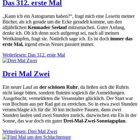
Das 312. erste Mal
„Kann ich ein Autogramm haben?“, fragt mich eine Leserin meiner
Bücher, als ich gerade um die Ecke geradelt komme, um den
alljährlichen
Kemnader Seelauf
mitzumachen. Guter Anfang,
denke ich. Ob ich denn noch aufgeregt sei, nach all meinen
Wettkämpfen, fragt sie. Natürlich sage ich. Es ist doch
immer das
erste Mal,
irgend etwas Neues passiert immer.
Weiterlesen: Das 312. erste Mal
Drei Mal Zwei
Ein neuer Lauf an
der schönen Ruhr
, da ließen sich die Ruhris
nicht lange bitten, sondern fluteten sogleich die Anmeldungen.
Ausgebucht, vermeldeten die Veranstalter glücklich. Der Start war
von Bochum aus per Rad gut zu erreichen. So in etwa zwei Stunden
veranschlagte ich für die 30 km inclusive Pausen, dann zwei
Stunden laufen und zwei Stunden zurück, dazwischen ein Eis in der
Sonne, das war doch ein guter
Drei-Mal-Zwei-Sonntagsplan
.
Weiterlesen: Drei Mal Zwei