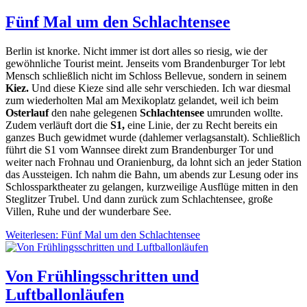
Fünf Mal um den Schlachtensee
Berlin ist knorke. Nicht immer ist dort alles so riesig, wie der
gewöhnliche Tourist meint. Jenseits vom Brandenburger Tor lebt
Mensch schließlich nicht im Schloss Bellevue, sondern in seinem
Kiez.
Und diese Kieze sind alle sehr verschieden. Ich war diesmal
zum wiederholten Mal am Mexikoplatz gelandet, weil ich beim
Osterlauf
den nahe gelegenen
Schlachtensee
umrunden wollte.
Zudem verläuft dort die
S1,
eine Linie, der zu Recht bereits ein
ganzes Buch gewidmet wurde (dahlemer verlagsanstalt). Schließlich
führt die S1 vom Wannsee direkt zum Brandenburger Tor und
weiter nach Frohnau und Oranienburg, da lohnt sich an jeder Station
das Aussteigen. Ich nahm die Bahn, um abends zur Lesung oder ins
Schlossparktheater zu gelangen, kurzweilige Ausflüge mitten in den
Steglitzer Trubel. Und dann zurück zum Schlachtensee, große
Villen, Ruhe und der wunderbare See.
Weiterlesen: Fünf Mal um den Schlachtensee
Von Frühlingsschritten und
Luftballonläufen