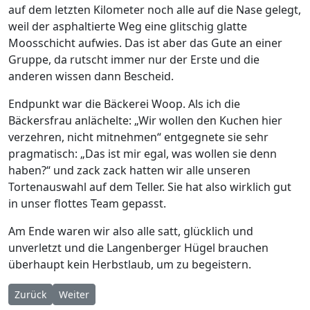
auf dem letzten Kilometer noch alle auf die Nase gelegt,
weil der asphaltierte Weg eine glitschig glatte
Moosschicht aufwies. Das ist aber das Gute an einer
Gruppe, da rutscht immer nur der Erste und die
anderen wissen dann Bescheid.
Endpunkt war die Bäckerei Woop. Als ich die
Bäckersfrau anlächelte: „Wir wollen den Kuchen hier
verzehren, nicht mitnehmen“ entgegnete sie sehr
pragmatisch: „Das ist mir egal, was wollen sie denn
haben?“ und zack zack hatten wir alle unseren
Tortenauswahl auf dem Teller. Sie hat also wirklich gut
in unser flottes Team gepasst.
Am Ende waren wir also alle satt, glücklich und
unverletzt und die Langenberger Hügel brauchen
überhaupt kein Herbstlaub, um zu begeistern.
Vorheriger Beitrag: Die norddeutschen Berge
Nächster Beitrag: Klang der Schritte und Trasse ist k
Zurück
Weiter