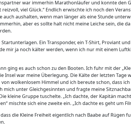
hspartner war immerhin Marathonläufer und konnte den Ge
reizvoll, viel Glück.“ Endlich erwischte ich noch den Verans
 auch aushalten, wenn man länger als eine Stunde unterw
erhin, aber es sollte halt nicht meine Leiche sein, die da 
rden.
e Startunterlagen. Ein Transponder, ein T-Shirt, Proviant un
de mir ja noch kälter werden, wenn ich nur mit einem Luf
n ging es auch schon zu den Booten. Ich fuhr mit der „Kleine
die Insel war meine Überlegung. Die Kälte der letzten Tage 
e von wolkenlosem Himmel und ich bereute schon, dass ich
ch mich unter Gleichgesinnten und fragte meine Sitznachb
Die kleine Gruppe tuschelte. „Ich dachte, der Kapitän macht 
n“ mischte sich eine zweite ein. „Ich dachte es geht um F
, dass die Kleine Freiheit eigentlich nach Baabe auf Rügen 
en.