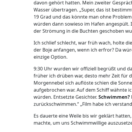
davon gehört hatten. Mein zweiter Gespräc
Wasser übertragen. „Super, das ist bestimmt 
19 Grad und das könnte man ohne Probleme
würden dann sowieso im Hafen angespült. Imm
der Strömung in die Buchten geschoben wu
Ich schlief schlecht, war früh wach, holte di
der Boje anfangen, wenn ich erfror? Da wür
einzige Option.
9:30 Uhr wurden wir offiziell begrüßt und dan
früher ich drüben war, desto mehr Zeit für 
Morgennebel sich auflöste schien die Sonn
aufgebrochen war. Auf dem Schiff wähnte i
würden. Entsetzte Gesichter.
Schwimmen?
zurückschwimmen.“ „Film habe ich verstande
Es dauerte eine Weile bis wir geklärt hatten
machte, um uns Schwimmwillige auszusetz