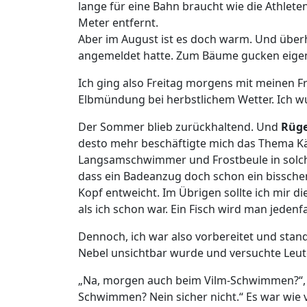
lange für eine Bahn braucht wie die Athlet
Meter entfernt.
Aber im August ist es doch warm. Und überha
angemeldet hatte. Zum Bäume gucken eigent
Ich ging also Freitag morgens mit meinen F
Elbmündung bei herbstlichem Wetter. Ich wur
Der Sommer blieb zurückhaltend. Und
Rüg
desto mehr beschäftigte mich das Thema Kä
Langsamschwimmer und Frostbeule in solche
dass ein Badeanzug doch schon ein bissche
Kopf entweicht. Im Übrigen sollte ich mir di
als ich schon war. Ein Fisch wird man jedenfa
Dennoch, ich war also vorbereitet und stan
Nebel unsichtbar wurde und versuchte Leut
„Na, morgen auch beim Vilm-Schwimmen?“, qu
Schwimmen? Nein sicher nicht.“ Es war wie 