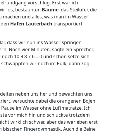
selrundgang vorschlug. Erst war ich
wir los, bestaunten
Bäume
, das Steilufer, die
r zu machen und alles, was man im Wasser
n den
Hafen Lauterbach
transportiert
r, dass wir nun ins Wasser springen
gern. Noch vier Minuten, sagte ein Sprecher,
 noch 10 9 8 7 6….0 und schon setze sich
e schwappten wir noch im Pulk, dann zog
ddelten neben uns her und bewachten uns.
triert, versuchte dabei die orangenen Bojen
 Pause im Wasser ohne Luftmatratze. Ich
inste vor mich hin und schluckte trotzdem
icht wirklich schwer, aber das war eben erst
 bisschen Fingergymnastik. Auch die Beine