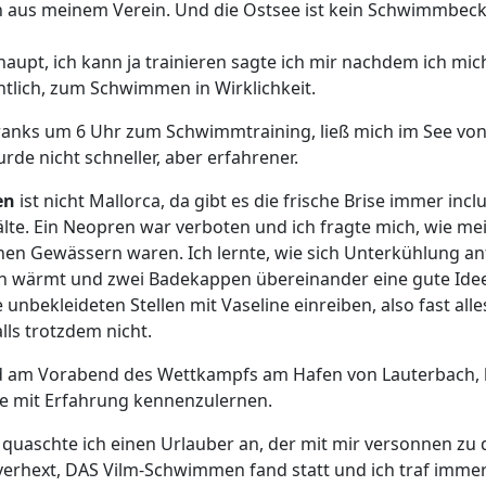
en aus meinem Verein. Und die Ostsee ist kein Schwimmbec
upt, ich kann ja trainieren sagte ich mir nachdem ich mich
lich, zum Schwimmen in Wirklichkeit.
ranks um 6 Uhr zum Schwimmtraining, ließ mich im See von
de nicht schneller, aber erfahrener.
en
ist nicht Mallorca, da gibt es die frische Brise immer in
lte. Ein Neopren war verboten und ich fragte mich, wie m
n Gewässern waren. Ich lernte, wie sich Unterkühlung an
n wärmt und zwei Badekappen übereinander eine gute Idee 
e unbekleideten Stellen mit Vaseline einreiben, also fast al
lls trotzdem nicht.
d am Vorabend des Wettkampfs am Hafen von Lauterbach, bet
e mit Erfahrung kennenzulernen.
aschte ich einen Urlauber an, der mit mir versonnen zu der
verhext, DAS Vilm-Schwimmen fand statt und ich traf immer