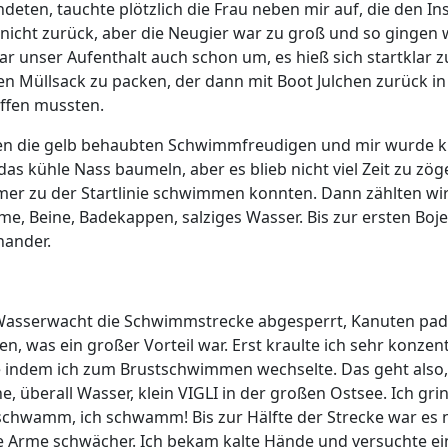
deten, tauchte plötzlich die Frau neben mir auf, die den In
 nicht zurück, aber die Neugier war zu groß und so gingen 
 war unser Aufenthalt auch schon um, es hieß sich startkla
n Müllsack zu packen, der dann mit Boot Julchen zurück i
ffen mussten.
n die gelb behaubten Schwimmfreudigen und mir wurde kla
 das kühle Nass baumeln, aber es blieb nicht viel Zeit zu zö
mmer zu der Startlinie schwimmen konnten. Dann zählten wir
, Beine, Badekappen, salziges Wasser. Bis zur ersten Boj
nander.
r Wasserwacht die Schwimmstrecke abgesperrt, Kanuten pa
, was ein großer Vorteil war. Erst kraulte ich sehr konzen
se indem ich zum Brustschwimmen wechselte. Das geht also,
ne, überall Wasser, klein VIGLI in der großen Ostsee. Ich gr
s schwamm, ich schwamm! Bis zur Hälfte der Strecke war es n
 Arme schwächer. Ich bekam kalte Hände und versuchte ein