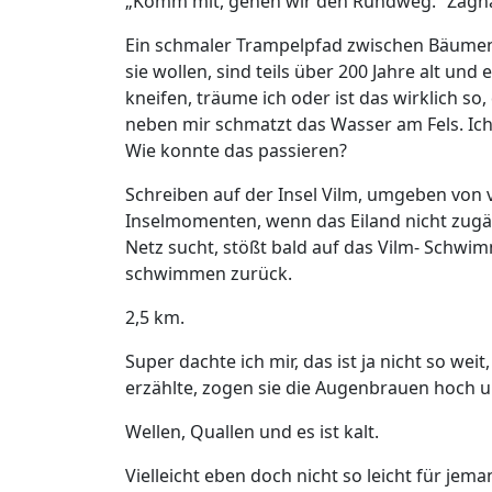
„Komm mit, gehen wir den Rundweg.“ Zagha
Ein schmaler Trampelpfad zwischen Bäumen,
sie wollen, sind teils über 200 Jahre alt u
kneifen, träume ich oder ist das wirklich s
neben mir schmatzt das Wasser am Fels. I
Wie konnte das passieren?
Schreiben auf der Insel Vilm, umgeben von 
Inselmomenten, wenn das Eiland nicht zugä
Netz sucht, stößt bald auf das Vilm- Schwim
schwimmen zurück.
2,5 km.
Super dachte ich mir, das ist ja nicht so we
erzählte, zogen sie die Augenbrauen hoch u
Wellen, Quallen und es ist kalt.
Vielleicht eben doch nicht so leicht für j