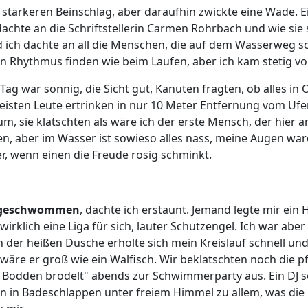
 stärkeren Beinschlag, aber daraufhin zwickte eine Wade. 
dachte an die Schriftstellerin Carmen Rohrbach und wie sie
ch dachte an all die Menschen, die auf dem Wasserweg scho
n Rhythmus finden wie beim Laufen, aber ich kam stetig vor
g war sonnig, die Sicht gut, Kanuten fragten, ob alles in 
 meisten Leute ertrinken in nur 10 Meter Entfernung vom Ufer
m, sie klatschten als wäre ich der erste Mensch, der hier a
n, aber im Wasser ist sowieso alles nass, meine Augen war
, wenn einen die Freude rosig schminkt.
n geschwommen
, dachte ich erstaunt. Jemand legte mir ei
 wirklich eine Liga für sich, lauter Schutzengel. Ich war ab
der heißen Dusche erholte sich mein Kreislauf schnell un
äre er groß wie ein Walfisch. Wir beklatschten noch die pf
er Bodden brodelt" abends zur Schwimmerparty aus. Ein DJ s
n in Badeschlappen unter freiem Himmel zu allem, was die 