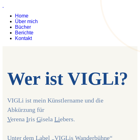
Home
Über mich
Bücher
Berichte
Kontakt
Wer ist VIGLi?
VIGLi ist mein Künstlername und die
Abkürzung für
V
erena
I
ris
G
isela
Li
ebers.
Unter dem Label „VIGLis Wanderbühne“